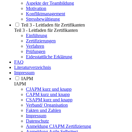
Aspekte der Teambildung
Motivation
Konfliktmanagement
Stressbewältigung
Teil 3 - Leitfaden für Zertifikanten
Teil 3 - Leitfaden für Zertifikanten
Einführung
Zertifizierungen
Verfahren
Prüfungen
Eidesstattliche Erklärung
FAQ
Literaturverzeichnis
Impressum
IAPM
IAPM
CJAPM kurz und knapp
CAPM kurz und knapp
CSAPM kurz und knapp
Verband/ Organisation
Fakten und Zahlen
Impressum
Datenschutz
Anmeldung CJAPM Zertifizierung
Anmeldung Agile Selbsttest