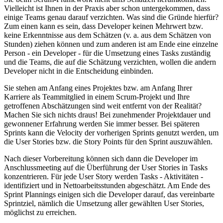
Vielleicht ist Ihnen in der Praxis aber schon untergekommen, dass
einige Teams genau darauf verzichten. Was sind die Gründe hierfür?
Zum einen kann es sein, dass Developer keinen Mehrwert bzw.
keine Erkenntnisse aus dem Schätzen (v. a. aus dem Schätzen von
Stunden) ziehen können und zum anderen ist am Ende eine einzelne
Person - ein Developer - für die Umsetzung eines Tasks zuständig
und die Teams, die auf die Schätzung verzichten, wollen die andern
Developer nicht in die Entscheidung einbinden.
Sie stehen am Anfang eines Projektes bzw. am Anfang Ihrer
Karriere als Teammitglied in einem Scrum-Projekt und Ihre
getroffenen Abschätzungen sind weit entfernt von der Realität?
Machen Sie sich nichts draus! Bei zunehmender Projektdauer und
gewonnener Erfahrung werden Sie immer besser. Bei späteren
Sprints kann die Velocity der vorherigen Sprints genutzt werden, um
die User Stories bzw. die Story Points für den Sprint auszuwählen.
Nach dieser Vorbereitung können sich dann die Developer im
Anschlussmeeting auf die Überführung der User Stories in Tasks
konzentrieren. Für jede User Story werden Tasks - Aktivitäten -
identifiziert und in Nettoarbeitsstunden abgeschätzt. Am Ende des
Sprint Plannings einigen sich die Developer darauf, das vereinbarte
Sprintziel, nämlich die Umsetzung aller gewählten User Stories,
möglichst zu erreichen.